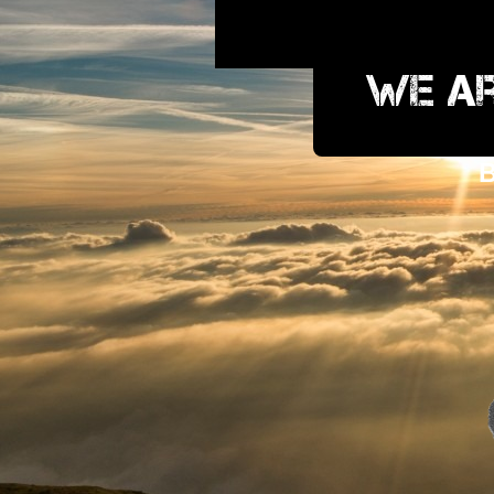
We ar
B