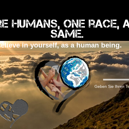
e humans, one race, 
same.
elieve in yourself, as a human being.
Geben Sie Ihren Te